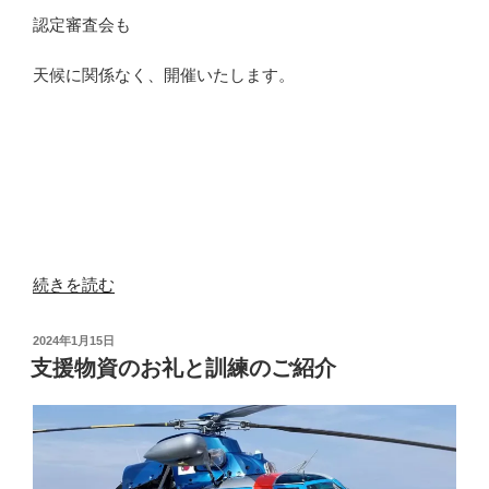
認定審査会も
天候に関係なく、開催いたします。
“災
続きを読む
害
救
投
2024年1月15日
助
稿
支援物資のお礼と訓練のご紹介
日:
犬
認
定
審