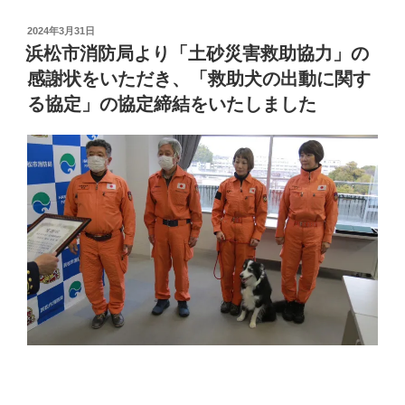
投
2024年3月31日
稿
浜松市消防局より「土砂災害救助協力」の
日:
感謝状をいただき、「救助犬の出動に関す
る協定」の協定締結をいたしました