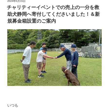
投
2024年5月15日
稿
チャリティーイベントでの売上の一分を救
日:
助犬静岡へ寄付してくださいました！＆新
規募金箱設置のご案内
いつも