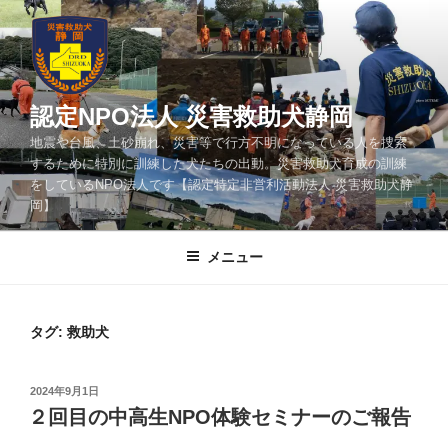
コ
ン
テ
ン
ツ
認定NPO法人 災害救助犬静岡
へ
地震や台風、土砂崩れ、災害等で行方不明になっている人を捜索
ス
するために特別に訓練した犬たちの出動。災害救助犬育成の訓練
キ
をしているNPO法人です【認定特定非営利活動法人 災害救助犬静
ッ
岡】
プ
メニュー
タグ:
救助犬
投
2024年9月1日
稿
２回目の中高生NPO体験セミナーのご報告
日: