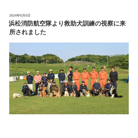
投
2024年6月6日
稿
浜松消防航空隊より救助犬訓練の視察に来
日:
所されました