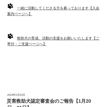
一緒に活動してくださる方を募っております【入会
案内ページへ】
救助犬の育成、活動の支援をお願いいたします【ご
寄付・ご支援ページへ】
投
2024年1月23日
稿
災害救助犬認定審査会のご報告【1月20
日: