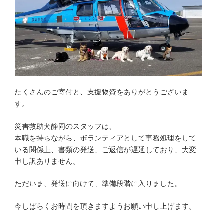
査
会
の
ご
報
告
【1
月
たくさんのご寄付と、支援物資をありがとうございま
20
す。
日・
21
災害救助犬静岡のスタッフは、
日】”
本職を持ちながら、ボランティアとして事務処理をして
の
いる関係上、書類の発送、ご返信が遅延しており、大変
申し訳ありません。
ただいま、発送に向けて、準備段階に入りました。
今しばらくお時間を頂きますようお願い申し上げます。