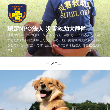
コ
ン
テ
ン
ツ
認定NPO法人 災害救助犬静岡
へ
地震や台風、土砂崩れ、災害等で行方不明になっている人を捜索
ス
するために特別に訓練した犬たちの出動。災害救助犬育成の訓練
キ
をしているNPO法人です【認定特定非営利活動法人 災害救助犬静
ッ
岡】
プ
メニュー