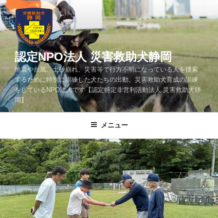
コ
ン
テ
ン
ツ
認定NPO法人 災害救助犬静岡
へ
地震や台風、土砂崩れ、災害等で行方不明になっている人を捜索
ス
するために特別に訓練した犬たちの出動。災害救助犬育成の訓練
キ
をしているNPO法人です【認定特定非営利活動法人 災害救助犬静
ッ
岡】
プ
メニュー