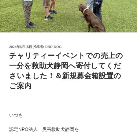
投
2024年5月15日
投稿者:
DRD-DOG
稿
チャリティーイベントでの売上の
日:
一分を救助犬静岡へ寄付してくだ
さいました！＆新規募金箱設置の
ご案内
いつも
認定NPO法人 災害救助犬静岡を