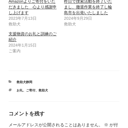
Amazonよりご寄付をいた
昨日で捜索活動を終了いた
だきました 心より感謝申
まし、撤退作業を終了し輪
し上げます
島市を出発いたしました
2023年7月13日
2024年9月29日
救助犬
救助犬
支援物資のお礼と訓練のご
紹介
2024年1月15日
ご案内
カ
救助犬静岡
テ
タ
お礼
、
ご寄付
、
救助犬
ゴ
グ
リ
ー
コメントを残す
メールアドレスが公開されることはありません。
※
が付