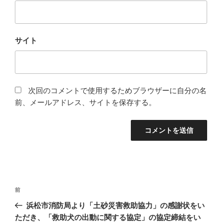
サイト
次回のコメントで使用するためブラウザーに自分の名
前、メールアドレス、サイトを保存する。
投
前
前
稿
の
浜松市消防局より「土砂災害救助協力」の感謝状をい
ナ
投
ただき、「救助犬の出動に関する協定」の協定締結をい