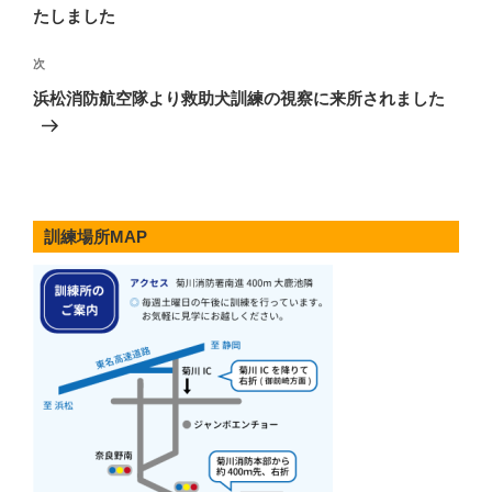
ビ
稿
たしました
ゲ
次
次
ー
の
シ
浜松消防航空隊より救助犬訓練の視察に来所されました
投
ョ
稿
ン
訓練場所MAP