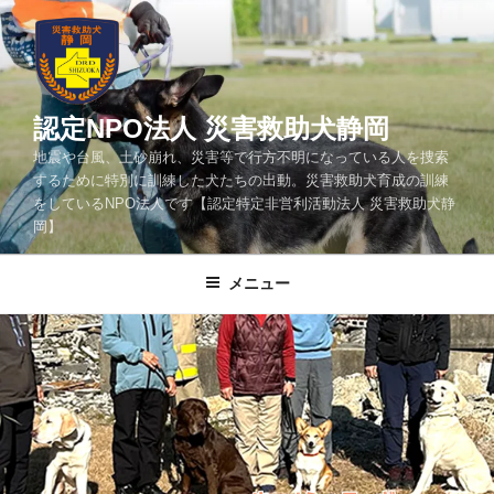
コ
ン
テ
ン
ツ
認定NPO法人 災害救助犬静岡
へ
地震や台風、土砂崩れ、災害等で行方不明になっている人を捜索
ス
するために特別に訓練した犬たちの出動。災害救助犬育成の訓練
キ
をしているNPO法人です【認定特定非営利活動法人 災害救助犬静
ッ
岡】
プ
メニュー