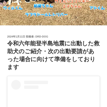
投
2024年1月11日
投稿者:
DRD-DOG
稿
令和六年能登半島地震に出動した救
日:
助犬のご紹介・次の出動要請があ
った場合に向けて準備をしており
ます