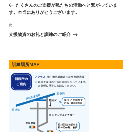
稿
の
たくさんのご支援が私たちの活動へと繋がっていま
ナ
投
す。本当にありがとうございます。
ビ
稿
ゲ
次
次
の
ー
支援物資のお礼と訓練のご紹介
投
シ
稿
ョ
ン
訓練場所MAP