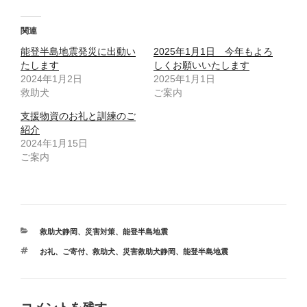
関連
能登半島地震発災に出動い
2025年1月1日 今年もよろ
たします
しくお願いいたします
2024年1月2日
2025年1月1日
救助犬
ご案内
支援物資のお礼と訓練のご
紹介
2024年1月15日
ご案内
カ
救助犬静岡
、
災害対策
、
能登半島地震
テ
タ
お礼
、
ご寄付
、
救助犬
、
災害救助犬静岡
、
能登半島地震
ゴ
グ
リ
ー