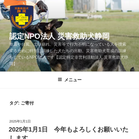
コ
ン
テ
ン
ツ
認定NPO法人 災害救助犬静岡
へ
地震や台風、土砂崩れ、災害等で行方不明になっている人を捜索
ス
するために特別に訓練した犬たちの出動。災害救助犬育成の訓練
キ
をしているNPO法人です【認定特定非営利活動法人 災害救助犬静
ッ
岡】
プ
メニュー
タグ:
ご寄付
投
2025年1月1日
稿
2025年1月1日 今年もよろしくお願いいた
日:
します