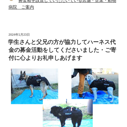
募金箱を設置していただいている店舗・企業・動物
病院 ご案内
投
2024年1月23日
稿
学生さんと父兄の方が協力してハーネス代
日:
金の募金活動をしてくださいました・ご寄
付に心よりお礼申しあげます