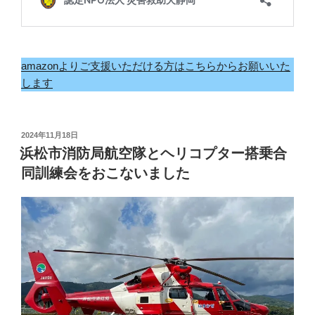
amazonよりご支援いただける方はこちらからお願いいた
します
投
2024年11月18日
稿
浜松市消防局航空隊とヘリコプター搭乗合
日:
同訓練会をおこないました