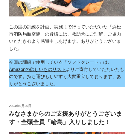
この度の訓練を計画、実施まで行っていただいた「浜松
市消防局航空隊」の皆様には、救助犬にご理解、ご協力
いただき心より感謝申しあげます。ありがとうございま
した。
今回の訓練で使用している「ソフトクレート」は、
Amazonの欲しいものリスト
よりご寄付していただいたも
のです。持ち運びもしやすく大変重宝しております。あ
りがとうございました。
投
2024年9月26日
稿
みなさまからのご支援ありがとうございま
日:
す・全頭全員「輪島」入りしました！