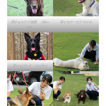
③チョコラブ 結夏 （ゆい
②イエローラブ ウイル
か）
①シェパード シュティ