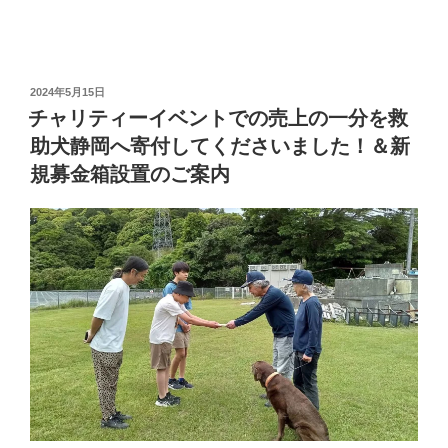
投
2024年5月15日
稿
チャリティーイベントでの売上の一分を救
日:
助犬静岡へ寄付してくださいました！＆新
規募金箱設置のご案内