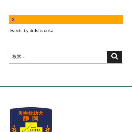
X
Tweets by drdshizuoka
検
検
索
索: