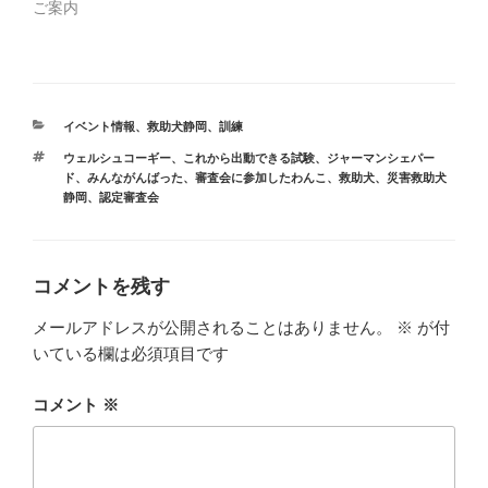
ご案内
カ
イベント情報
、
救助犬静岡
、
訓練
テ
タ
ウェルシュコーギー
、
これから出動できる試験
、
ジャーマンシェパー
ゴ
グ
ド
、
みんながんばった
、
審査会に参加したわんこ
、
救助犬
、
災害救助犬
リ
静岡
、
認定審査会
ー
コメントを残す
メールアドレスが公開されることはありません。
※
が付
いている欄は必須項目です
コメント
※