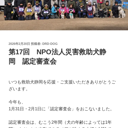
投
2026年2月20日
投稿者:
DRD-DOG
稿
第17回 NPO法人災害救助犬静
日:
岡 認定審査会
いつも救助犬静岡を応援・ご支援いただきありがとうご
ざいます。
今年も、
1月31日・2月1日に「認定審査会」をおこないました。
認定審査会は、むこう2年間（犬の年齢によっては1年