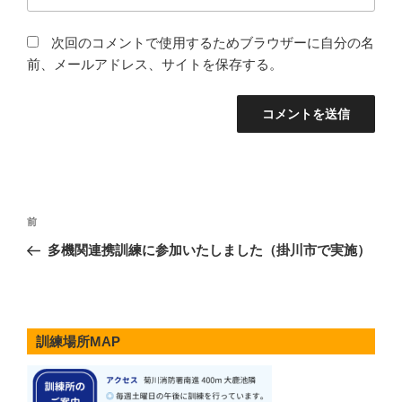
次回のコメントで使用するためブラウザーに自分の名
前、メールアドレス、サイトを保存する。
投
前
前
稿
の
多機関連携訓練に参加いたしました（掛川市で実施）
ナ
投
ビ
稿
ゲ
ー
訓練場所MAP
シ
ョ