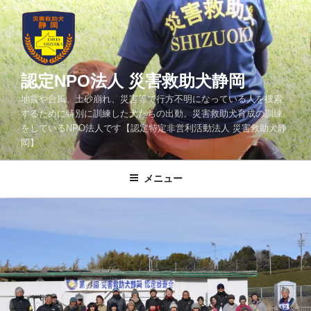
コ
ン
テ
ン
ツ
認定NPO法人 災害救助犬静岡
へ
地震や台風、土砂崩れ、災害等で行方不明になっている人を捜索
ス
するために特別に訓練した犬たちの出動。災害救助犬育成の訓練
キ
をしているNPO法人です【認定特定非営利活動法人 災害救助犬静
ッ
岡】
プ
メニュー