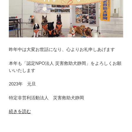
昨年中は大変お世話になり、心よりお礼申しあげます
本年も「認定NPO法人 災害救助犬静岡」をよろしくお願
いいたします
2023年 元旦
特定非営利活動法人 災害救助犬静岡
“明
続きを読む
け
ま