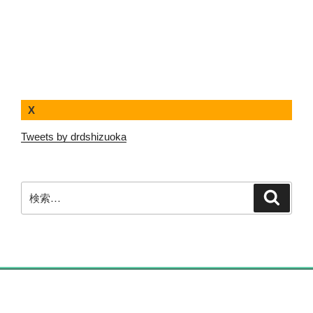
ま
す”
の
X
Tweets by drdshizuoka
検
検
索
索: