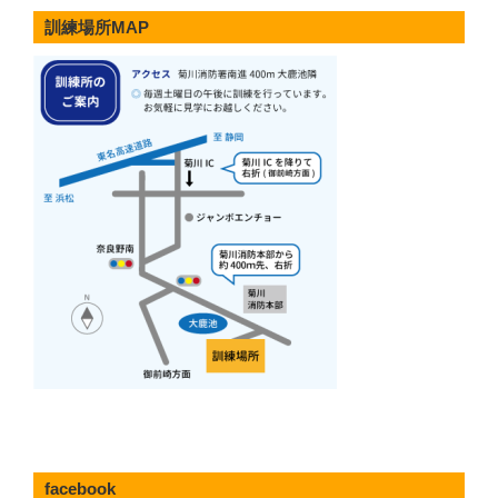
し
訓練場所MAP
て
お
め
で
と
う
ご
ざ
い
ま
す
今
年
も
「認
定
NPO
法
facebook