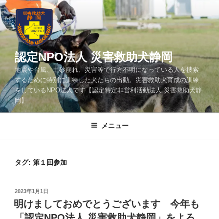
コ
ン
テ
ン
ツ
認定NPO法人 災害救助犬静岡
へ
地震や台風、土砂崩れ、災害等で行方不明になっている人を捜索
ス
するために特別に訓練した犬たちの出動。災害救助犬育成の訓練
キ
をしているNPO法人です【認定特定非営利活動法人 災害救助犬静
ッ
岡】
プ
メニュー
タグ:
第１回参加
投
2023年1月1日
稿
明けましておめでとうございます 今年も
日:
「認定NPO法人 災害救助犬静岡」をよろ