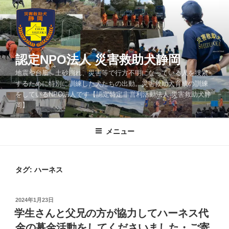
コ
ン
テ
ン
ツ
認定NPO法人 災害救助犬静岡
へ
地震や台風、土砂崩れ、災害等で行方不明になっている人を捜索
ス
するために特別に訓練した犬たちの出動。災害救助犬育成の訓練
キ
をしているNPO法人です【認定特定非営利活動法人 災害救助犬静
ッ
岡】
プ
メニュー
タグ:
ハーネス
投
2024年1月23日
稿
学生さんと父兄の方が協力してハーネス代
日:
金の募金活動をしてくださいました・ご寄